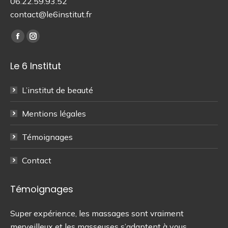
06.22.59.93.52
contact@le6institut.fr
Trouvez nous sur :
La
La
page
page
Le 6 Institut
Facebook
Instagram
s'ouvre
s'ouvre
L’institut de beauté
dans
dans
une
une
Mentions légales
nouvelle
nouvelle
fenêtre
fenêtre
Témoignages
Contact
Témoignages
 de
Super expérience, les massages sont vraiment
On
merveilleux et les masseuses s’adaptent à vous.
as