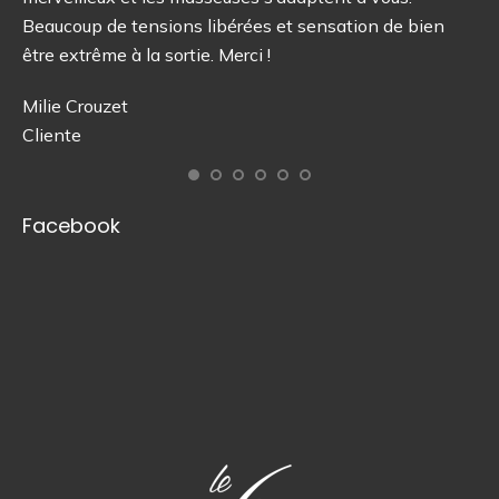
Beaucoup de tensions libérées et sensation de bien
Av
être extrême à la sortie. Merci !
Un
ch
Milie Crouzet
tra
Cliente
Gr
ad
re
Facebook
Ma
Cl