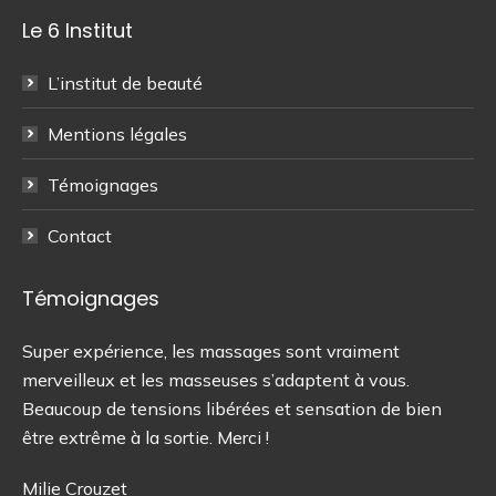
page
page
Le 6 Institut
Facebook
Instagram
s'ouvre
s'ouvre
L’institut de beauté
dans
dans
une
une
Mentions légales
nouvelle
nouvelle
fenêtre
fenêtre
Témoignages
Contact
Témoignages
 de
Super expérience, les massages sont vraiment
On
merveilleux et les masseuses s’adaptent à vous.
as
Beaucoup de tensions libérées et sensation de bien
Av
être extrême à la sortie. Merci !
Un
ch
Milie Crouzet
tra