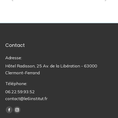
Contact
Adresse:
Hôtel Radisson, 25 Av. de la Libération - 63000
Clermont-Ferrand
Téléphone:
06.22.59.93.52
contact@le6institut.fr
Trouvez nous sur :
La
La