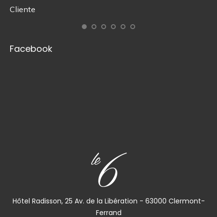
Cliente
Gr
ad
re
Facebook
Ma
Cl
Hôtel Radisson, 25 Av. de la Libération - 63000 Clermont-
Ferrand