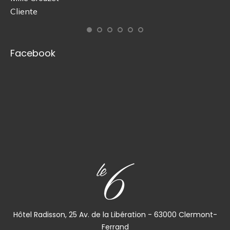
tra
Cliente
Gr
ad
re
Facebook
Ma
Cl
Hôtel Radisson, 25 Av. de la Libération - 63000 Clermont-
Ferrand