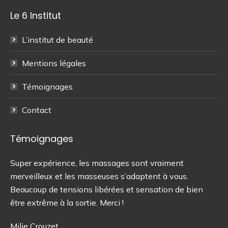
page
page
Le 6 Institut
Facebook
Instagram
s'ouvre
s'ouvre
L’institut de beauté
dans
dans
une
une
Mentions légales
nouvelle
nouvelle
fenêtre
fenêtre
Témoignages
Contact
Témoignages
 de
Super expérience, les massages sont vraiment
On
merveilleux et les masseuses s’adaptent à vous.
as
Beaucoup de tensions libérées et sensation de bien
Av
être extrême à la sortie. Merci !
Un
ch
Milie Crouzet